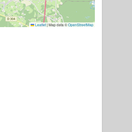
Leaflet
|
Map data ©
OpenStreetMap