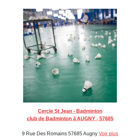
Cercle St Jean - Badminton
club de Badminton à AUGNY - 57685
9 Rue Des Romains 57685 Augny
Voir plus