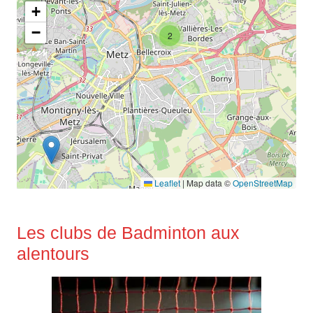
+
−
2
Leaflet
|
Map data ©
OpenStreetMap
Les clubs de Badminton aux
alentours