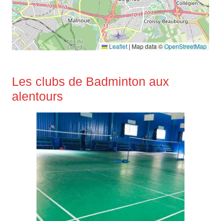
Leaflet
|
Map data ©
OpenStreetMap
Les clubs de Badminton aux
alentours