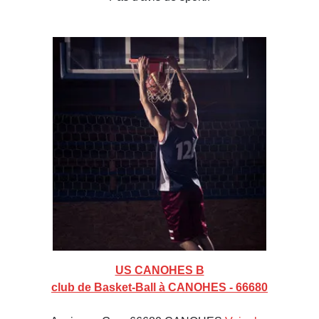
US CANOHES B
club de Basket-Ball à CANOHES - 66680