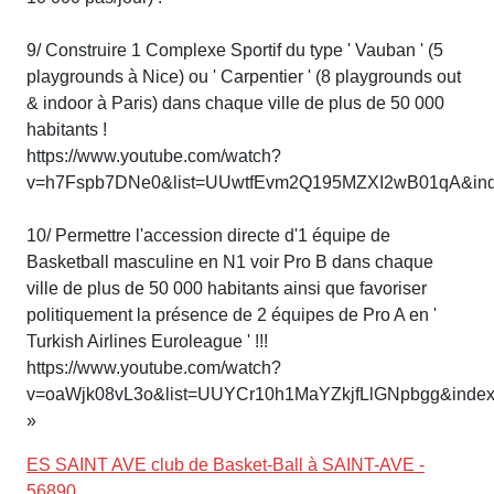
9/ Construire 1 Complexe Sportif du type ' Vauban ' (5
playgrounds à Nice) ou ' Carpentier ' (8 playgrounds out
& indoor à Paris) dans chaque ville de plus de 50 000
habitants !
https://www.youtube.com/watch?
v=h7Fspb7DNe0&list=UUwtfEvm2Q195MZXI2wB01qA&in
10/ Permettre l'accession directe d'1 équipe de
Basketball masculine en N1 voir Pro B dans chaque
ville de plus de 50 000 habitants ainsi que favoriser
politiquement la présence de 2 équipes de Pro A en '
Turkish Airlines Euroleague ' !!!
https://www.youtube.com/watch?
v=oaWjk08vL3o&list=UUYCr10h1MaYZkjfLlGNpbgg&inde
»
ES SAINT AVE club de Basket-Ball à SAINT-AVE -
56890