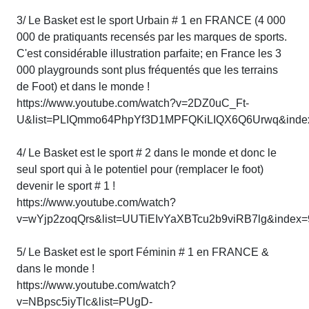
3/ Le Basket est le sport Urbain # 1 en FRANCE (4 000
000 de pratiquants recensés par les marques de sports.
C'est considérable illustration parfaite; en France les 3
000 playgrounds sont plus fréquentés que les terrains
de Foot) et dans le monde !
https://www.youtube.com/watch?v=2DZ0uC_Ft-
U&list=PLIQmmo64PhpYf3D1MPFQKiLIQX6Q6Urwq&inde
4/ Le Basket est le sport # 2 dans le monde et donc le
seul sport qui à le potentiel pour (remplacer le foot)
devenir le sport # 1 !
https://www.youtube.com/watch?
v=wYjp2zoqQrs&list=UUTiEIvYaXBTcu2b9viRB7lg&index=
5/ Le Basket est le sport Féminin # 1 en FRANCE &
dans le monde !
https://www.youtube.com/watch?
v=NBpsc5iyTlc&list=PUgD-