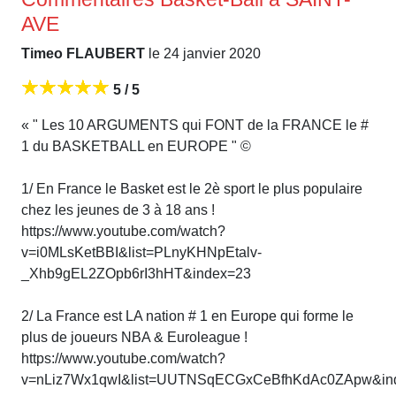
AVE
Timeo FLAUBERT
le 24 janvier 2020
5 / 5
« " Les 10 ARGUMENTS qui FONT de la FRANCE le #
1 du BASKETBALL en EUROPE " ©
1/ En France le Basket est le 2è sport le plus populaire
chez les jeunes de 3 à 18 ans !
https://www.youtube.com/watch?
v=i0MLsKetBBI&list=PLnyKHNpEtalv-
_Xhb9gEL2ZOpb6rI3hHT&index=23
2/ La France est LA nation # 1 en Europe qui forme le
plus de joueurs NBA & Euroleague !
https://www.youtube.com/watch?
v=nLiz7Wx1qwI&list=UUTNSqECGxCeBfhKdAc0ZApw&in