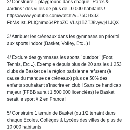
2/ Construire 1 playground dans chaque ' Parcs &
Jardins ' des villes de plus de 10 000 habitants !
https://www.youtube.com/watch?v=75DHx3Z-
FbM&list=PLIQmmo64PhpZClVLsj1BZTJ8vywj41JQX
3/ Attribuer les créneaux dans les gymnases en priorité
aux sports indoor (Basket, Volley, Etc ..) !
4/ Exclure des gymnases les sports ' outdoor ' (Foot,
Tennis, Etc ..). Exemple depuis plus de 20 ans les 1 253
clubs de Basket de la région parisienne refusent (à
cause du manque de créneaux) plus de 50% des
enfants souhaitant s'inscrire en club ! Sans ce handicap
majeur (FFBB aurait 1 500 000 licenciées) le Basket
serait le sport # 2 en France !
5/ Construire 1 terrain de Basket (ou 1/2 terrain) dans
chaque Ecoles, Collèges & Lycées des villes de plus de
10 000 habitants !