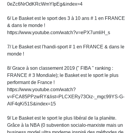
0eZc6NrOdKRcWmYIpEg&index=4
6/ Le Basket est le sport des 3 à 10 ans # 1 en FRANCE
& dans le monde !
https://www.youtube.com/watch?v=ePX7umliH_s
7/ Le Basket est l'handi-sport # 1 en FRANCE & dans le
monde !
8/ Grace à son classement 2019 (" FIBA " ranking :
FRANCE # 3 Mondiale); le Basket est le sport le plus
performant de France !
https://www.youtube.com/watch?
v=FCA85PPzwRY&list=PLCXERy73Oiz-_mgc99YS-G-
AlF4qKi51S&index=15
9/ Le Basket est le sport le plus libéral de la planète.
Grâce à la NBA (0 subvention socialo-marxiste mais un
business model ultra moderne inspiré des méthodes de