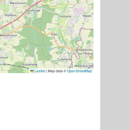
Leaflet
|
Map data ©
OpenStreetMap