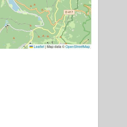
Leaflet
|
Map data ©
OpenStreetMap