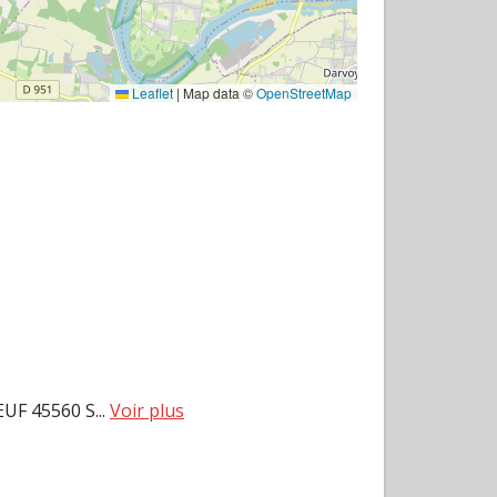
Leaflet
|
Map data ©
OpenStreetMap
F 45560 S...
Voir plus