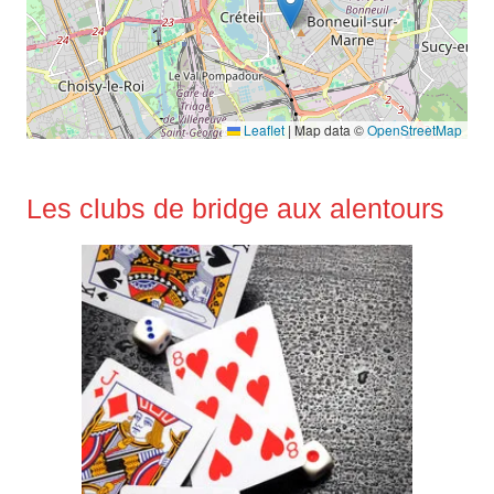
Leaflet
|
Map data ©
OpenStreetMap
Les clubs de bridge aux alentours