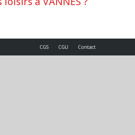
 loisirs à VANNES ?
CGS
CGU
Contact