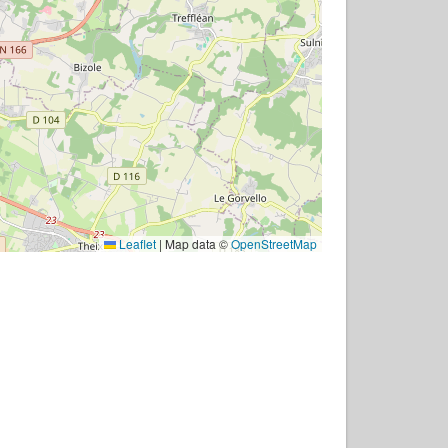
Leaflet
|
Map data ©
OpenStreetMap