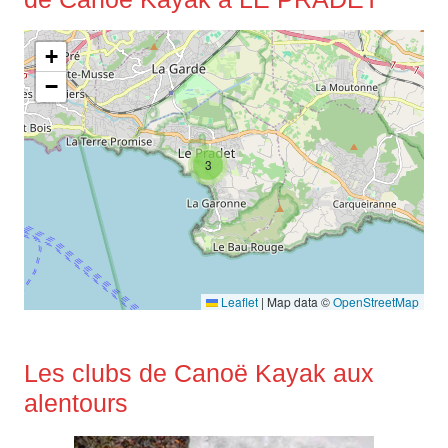
+
−
3
Leaflet
|
Map data ©
OpenStreetMap
Les clubs de Canoë Kayak aux
alentours