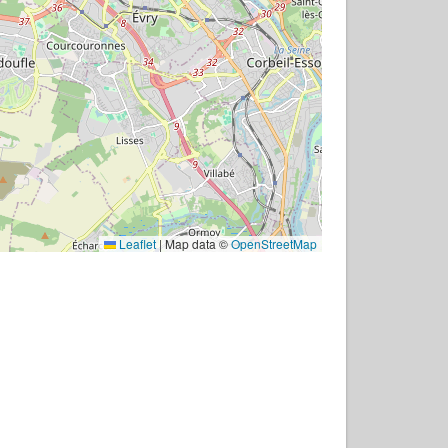
Leaflet
|
Map data ©
OpenStreetMap