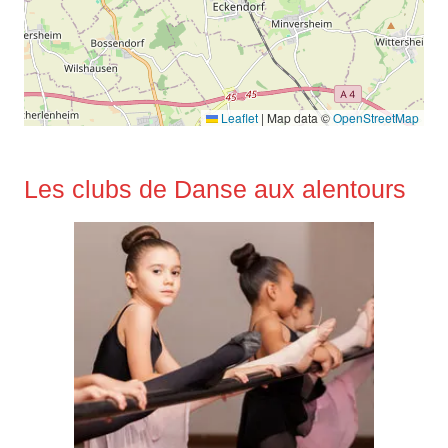
Leaflet
|
Map data ©
OpenStreetMap
Les clubs de Danse aux alentours