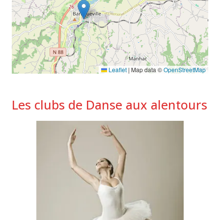
Leaflet
|
Map data ©
OpenStreetMap
Les clubs de Danse aux alentours