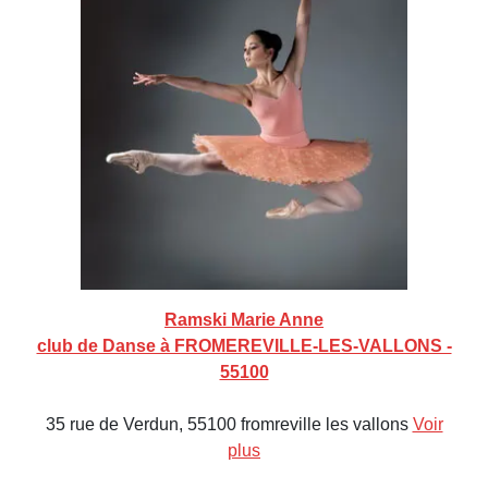
Ramski Marie Anne
club de Danse à FROMEREVILLE-LES-VALLONS -
55100
35 rue de Verdun, 55100 fromreville les vallons
Voir
plus