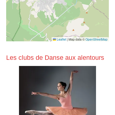
Leaflet
|
Map data ©
OpenStreetMap
Les clubs de Danse aux alentours