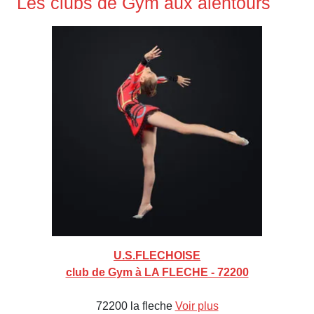
Les clubs de Gym aux alentours
U.S.FLECHOISE
club de Gym à LA FLECHE - 72200
72200 la fleche
Voir plus