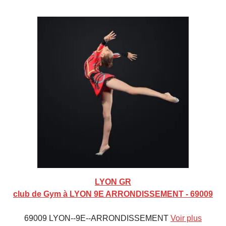
LYON GR
club de Gym à LYON 9E ARRONDISSEMENT - 69009
69009 LYON--9E--ARRONDISSEMENT
Voir plus