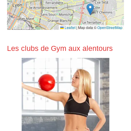
Leaflet
|
Map data ©
OpenStreetMap
Les clubs de Gym aux alentours