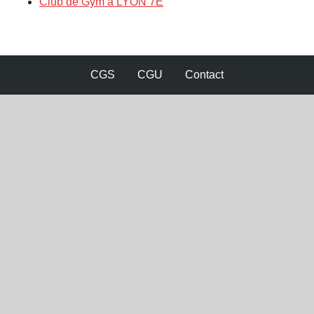
Club de Gym à LYON 7E
CGS
CGU
Contact