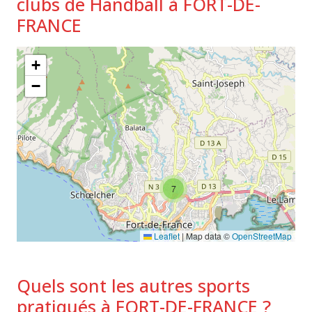
clubs de Handball à FORT-DE-
FRANCE
+
−
7
Leaflet
|
Map data ©
OpenStreetMap
Quels sont les autres sports
pratiqués à FORT-DE-FRANCE ?