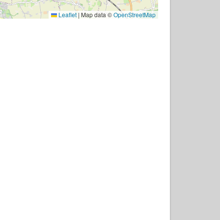
Leaflet
|
Map data ©
OpenStreetMap