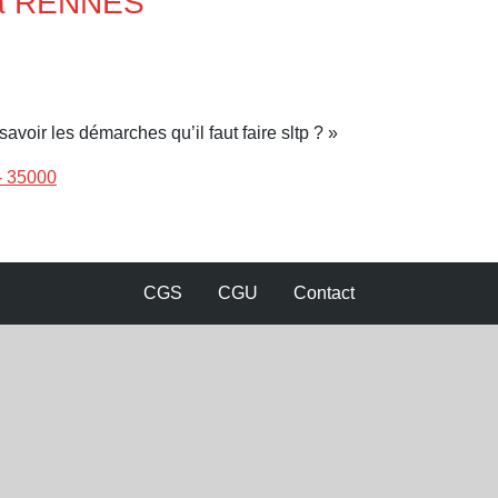
 à RENNES
avoir les démarches qu’il faut faire sltp ? »
- 35000
CGS
CGU
Contact