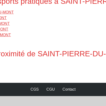
s sports pratiqués à SAINT-PI
DU-MONT
MONT
-MONT
-MONT
U-MONT
 proximité de SAINT-PIERRE-D
CGS
CGU
Contact