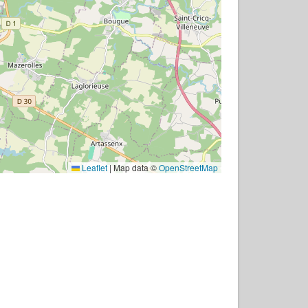
Leaflet
|
Map data ©
OpenStreetMap