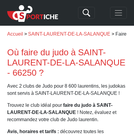
Accueil
SAINT-LAURENT-DE-LA-SALANQUE
Faire d
Où faire du judo à SAINT-
LAURENT-DE-LA-SALANQUE
- 66250 ?
Avec 2 clubs de Judo pour 8 600 laurentins, les judokas
sont servis à SAINT-LAURENT-DE-LA-SALANQUE !
Trouvez le club idéal pour
faire du judo à SAINT-
LAURENT-DE-LA-SALANQUE
! Notez, évaluez et
recommandez votre club de Judo laurentin.
Avis, horaires et tarifs :
découvrez toutes les