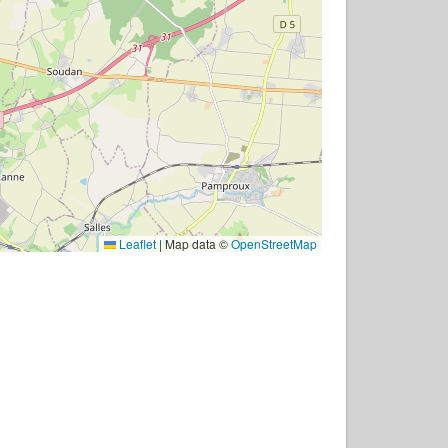
Leaflet
|
Map data ©
OpenStreetMap