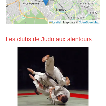
Leaflet
|
Map data ©
OpenStreetMap
Les clubs de Judo aux alentours