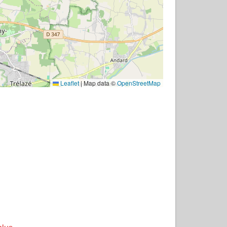
Leaflet
|
Map data ©
OpenStreetMap