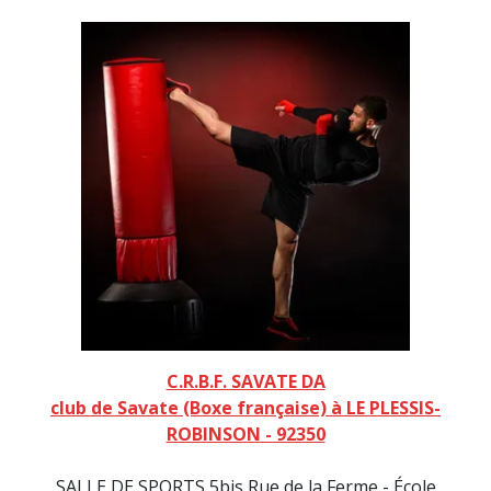
C.R.B.F. SAVATE DA
club de Savate (Boxe française) à LE PLESSIS-
ROBINSON - 92350
SALLE DE SPORTS 5bis Rue de la Ferme - École