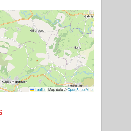
Leaflet
|
Map data ©
OpenStreetMap
s