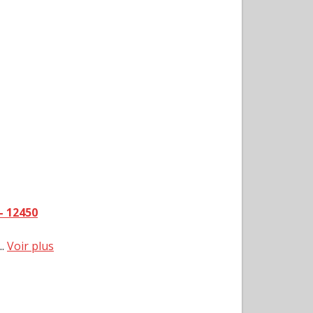
- 12450
..
Voir plus