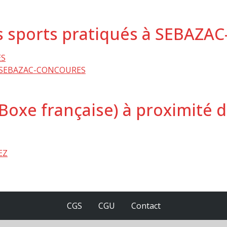
es sports pratiqués à SEBAZ
ES
) à SEBAZAC-CONCOURES
(Boxe française) à proximité
EZ
CGS
CGU
Contact