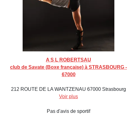
A S L ROBERTSAU
club de Savate (Boxe française) à STRASBOURG -
67000
212 ROUTE DE LA WANTZENAU 67000 Strasbourg
Voir plus
Pas d'avis de sportif