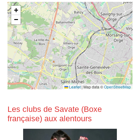
+
−
Leaflet
|
Map data ©
OpenStreetMap
Les clubs de Savate (Boxe
française) aux alentours