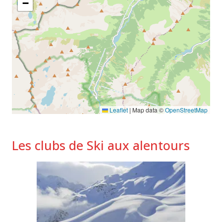
−
Leaflet
|
Map data ©
OpenStreetMap
Les clubs de Ski aux alentours