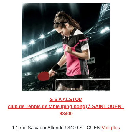
S S A ALSTOM
club de Tennis de table (ping-pong) à SAINT-OUEN -
93400
17, rue Salvador Allende 93400 ST OUEN
Voir plus