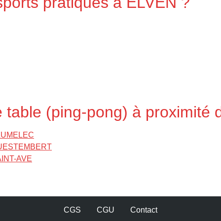
 sports pratiqués à ELVEN ?
e table (ping-pong) à proximit
 PLUMELEC
 à QUESTEMBERT
SAINT-AVE
CGS
CGU
Contact