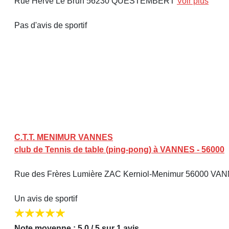
Rue Hervé Le Brun 56230 QUESTEMBERT
Voir plus
Pas d'avis de sportif
C.T.T. MENIMUR VANNES
club de Tennis de table (ping-pong) à VANNES - 56000
Rue des Frères Lumière ZAC Kerniol-Menimur 56000 V
Un avis de sportif
Note moyenne : 5,0 / 5 sur 1 avis