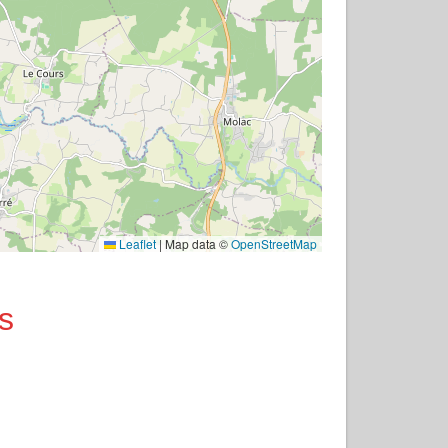
Leaflet
|
Map data ©
OpenStreetMap
s