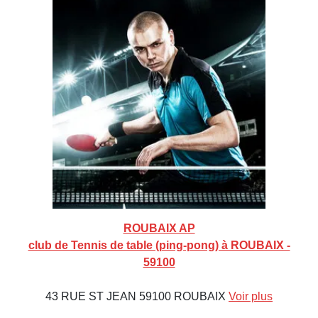
ROUBAIX AP
club de Tennis de table (ping-pong) à ROUBAIX -
59100
43 RUE ST JEAN 59100 ROUBAIX
Voir plus