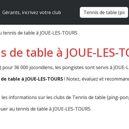
Gérants, incrivez votre club
u tennis de table à JOUE-LES-TOURS
is de table à JOUE-LES-T
) pour 36 000 jocondiens, les pongistes sont servis à JOUE
s de table à JOUE-LES-TOURS
! Notez, évaluez et recommand
les informations sur les clubs de Tennis de table (ping-p
ouer au tennis de table à JOUE-LES-TOURS.