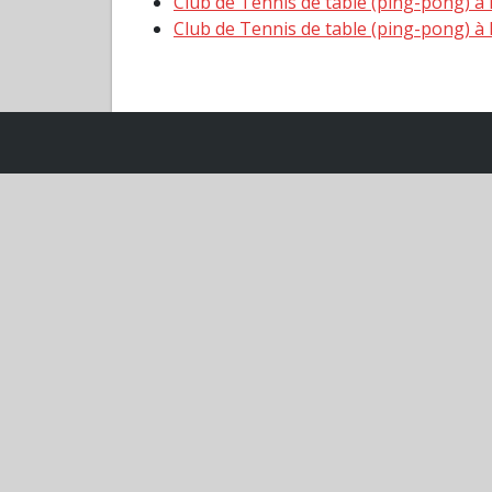
Club de Tennis de table (ping-pong) 
Club de Tennis de table (ping-pong)