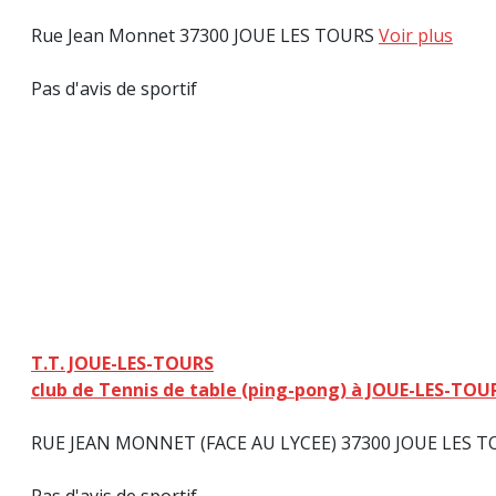
Rue Jean Monnet 37300 JOUE LES TOURS
Voir plus
Pas d'avis de sportif
T.T. JOUE-LES-TOURS
club de Tennis de table (ping-pong) à JOUE-LES-TOUR
RUE JEAN MONNET (FACE AU LYCEE) 37300 JOUE LES 