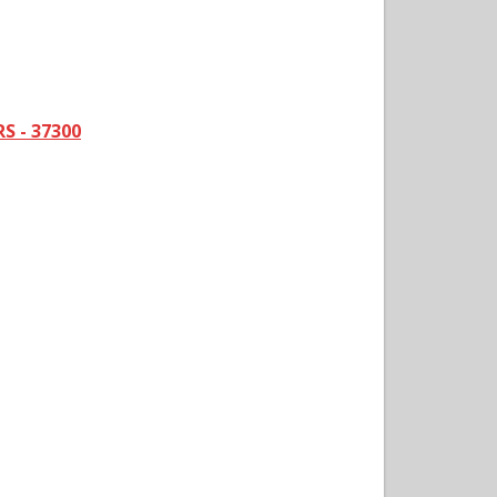
S - 37300