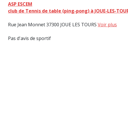
ASP ESCEM
club de Tennis de table (ping-pong) à JOUE-LES-TOUR
Rue Jean Monnet 37300 JOUE LES TOURS
Voir plus
Pas d'avis de sportif