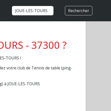
Rechercher
OURS - 37300 ?
-LES-TOURS !
ez votre club de Tennis de table (ping-
ong) à JOUE-LES-TOURS