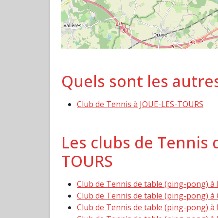
Quels sont les autre
Club de Tennis à JOUE-LES-TOURS
Les clubs de Tennis 
TOURS
Club de Tennis de table (ping-pong) 
Club de Tennis de table (ping-pong
Club de Tennis de table (ping-pong)