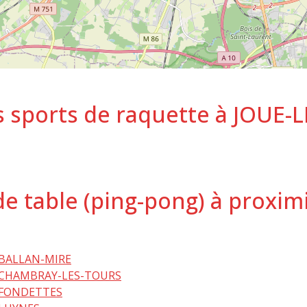
s sports de raquette à JOUE-
de table (ping-pong) à proxim
à BALLAN-MIRE
) à CHAMBRAY-LES-TOURS
 à FONDETTES