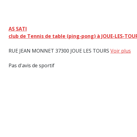
AS SATI
club de Tennis de table (ping-pong) à JOUE-LES-TOUR
RUE JEAN MONNET 37300 JOUE LES TOURS
Voir plus
Pas d'avis de sportif