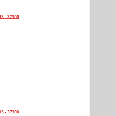
S - 37300
S - 37300