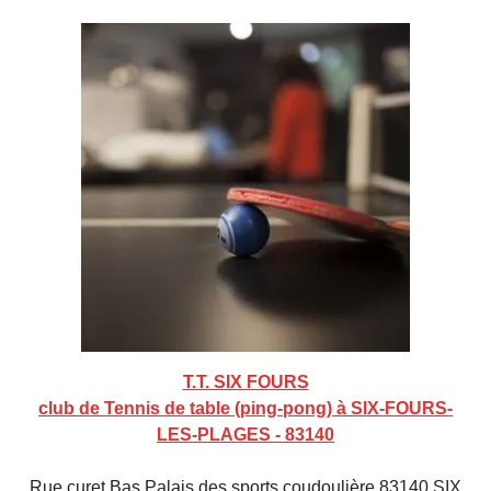
T.T. SIX FOURS
club de Tennis de table (ping-pong) à SIX-FOURS-
LES-PLAGES - 83140
Rue curet Bas Palais des sports coudoulière 83140 SIX