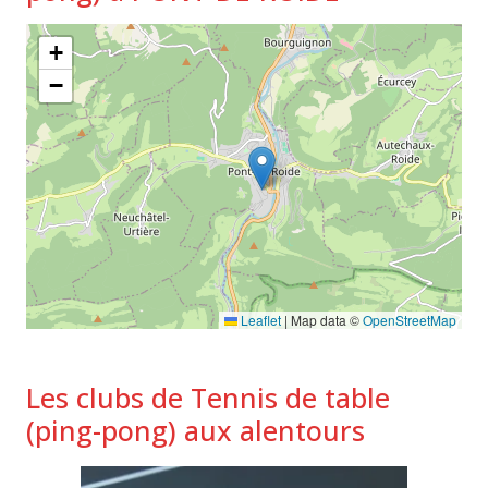
+
−
Leaflet
|
Map data ©
OpenStreetMap
Les clubs de Tennis de table
(ping-pong) aux alentours