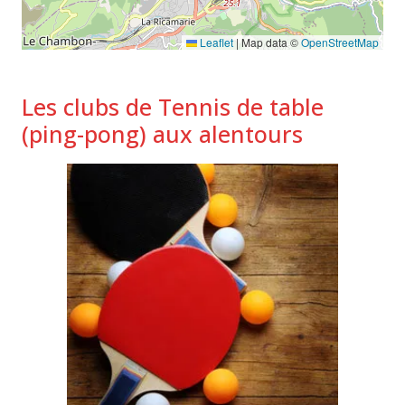
Leaflet
|
Map data ©
OpenStreetMap
Les clubs de Tennis de table
(ping-pong) aux alentours