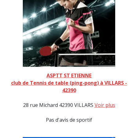
ASPTT ST ETIENNE
club de Tennis de table (ping-pong) à VILLARS -
42390
28 rue Michard 42390 VILLARS
Voir plus
Pas d'avis de sportif