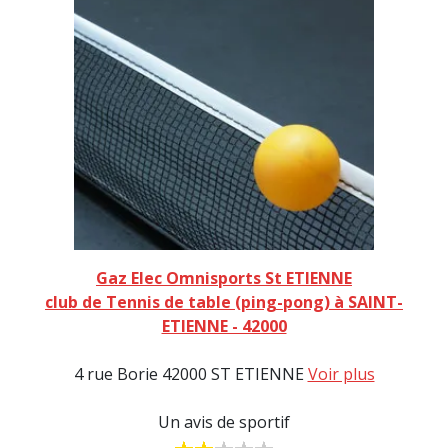
Gaz Elec Omnisports St ETIENNE
club de Tennis de table (ping-pong) à SAINT-
ETIENNE - 42000
4 rue Borie 42000 ST ETIENNE
Voir plus
Un avis de sportif