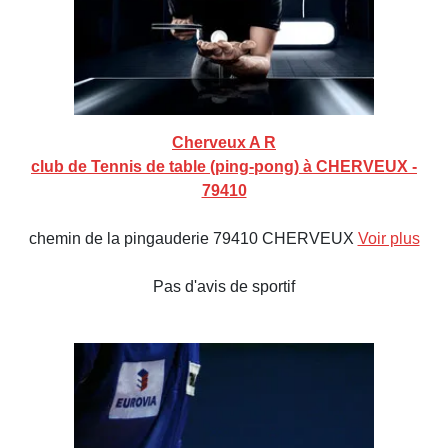
Cherveux A R
club de Tennis de table (ping-pong) à CHERVEUX -
79410
chemin de la pingauderie 79410 CHERVEUX
Voir plus
Pas d'avis de sportif