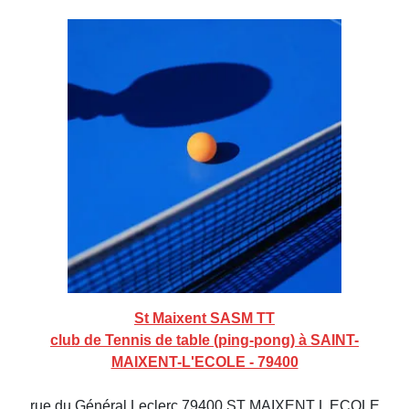
St Maixent SASM TT
club de Tennis de table (ping-pong) à SAINT-
MAIXENT-L'ECOLE - 79400
rue du Général Leclerc 79400 ST MAIXENT L ECOLE