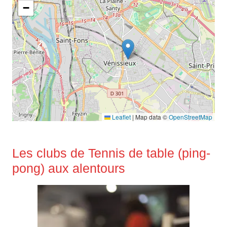
−
Leaflet
|
Map data ©
OpenStreetMap
Les clubs de Tennis de table (ping-
pong) aux alentours