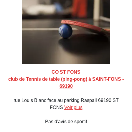
CO ST FONS
club de Tennis de table (ping-pong) à SAINT-FONS -
69190
rue Louis Blanc face au parking Raspail 69190 ST
FONS
Voir plus
Pas d'avis de sportif