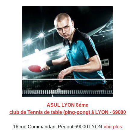
ASUL LYON 8ème
club de Tennis de table (ping-pong) à LYON - 69000
16 rue Commandant Pégout 69000 LYON
Voir plus