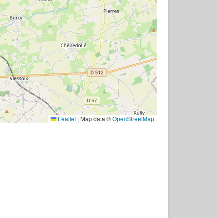
Leaflet
|
Map data ©
OpenStreetMap