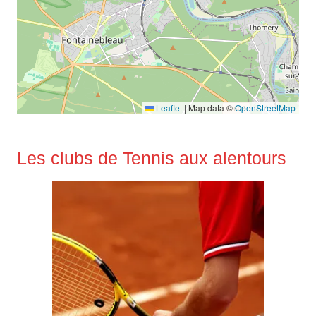
Leaflet
|
Map data ©
OpenStreetMap
Les clubs de Tennis aux alentours