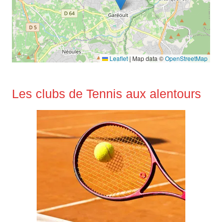
Leaflet
|
Map data ©
OpenStreetMap
Les clubs de Tennis aux alentours