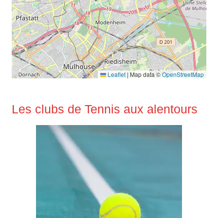
Leaflet
|
Map data ©
OpenStreetMap
Les clubs de Tennis aux alentours