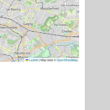
Leaflet
|
Map data ©
OpenStreetMap