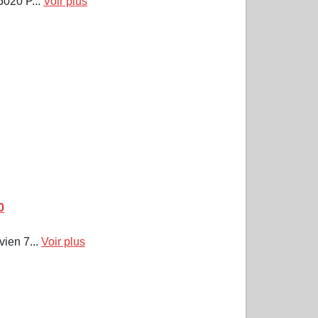
020 P...
Voir plus
0
ien 7...
Voir plus