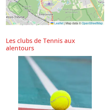
Leaflet
|
Map data ©
OpenStreetMap
Les clubs de Tennis aux
alentours