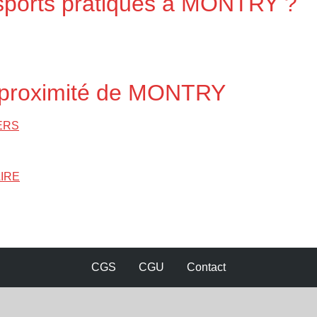
 sports pratiqués à MONTRY ?
à proximité de MONTRY
IERS
AIRE
CGS
CGU
Contact