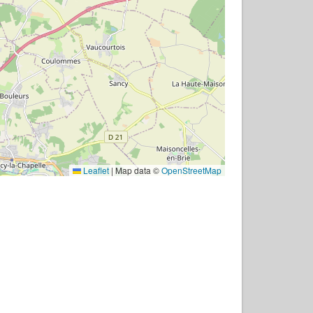
Leaflet
|
Map data ©
OpenStreetMap