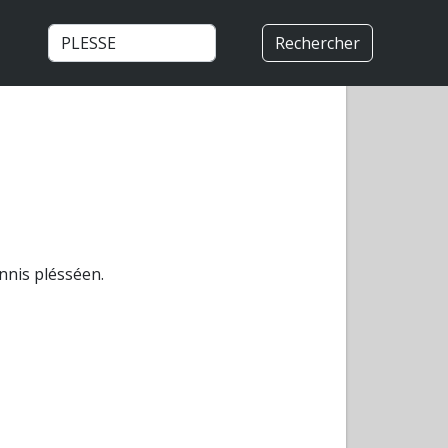
Rechercher
nnis plésséen.