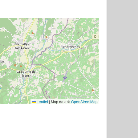
Leaflet
|
Map data ©
OpenStreetMap