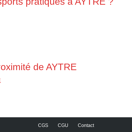
 sports pratiqués à AYTRE ?
proximité de AYTRE
E
CGS
CGU
Contact