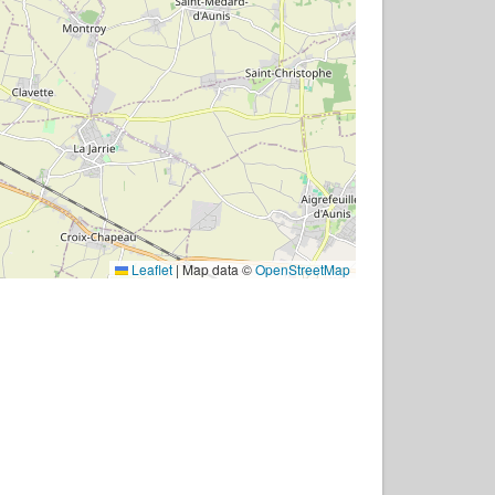
Leaflet
|
Map data ©
OpenStreetMap