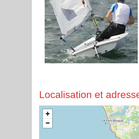
Localisation et adre
+
−