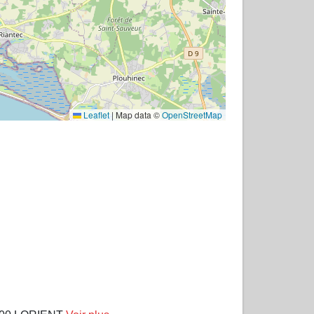
Leaflet
|
Map data ©
OpenStreetMap